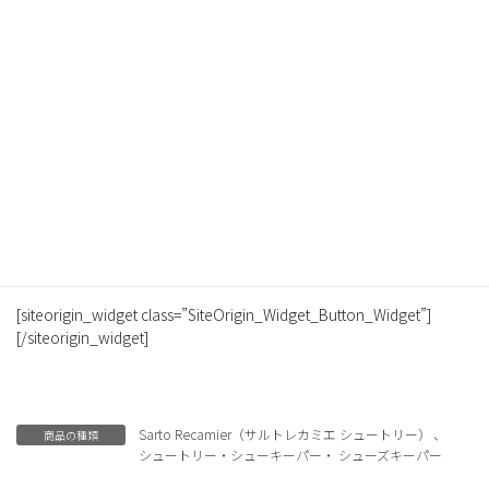
価格
6,000
円（税別）
タイプ
ネジ式シュートリー
サイズ
S(38/39)、M(40/41)、L(42/43)、EXL(44/45)
[siteorigin_widget class=”SiteOrigin_Widget_Button_Widget”]
[/siteorigin_widget]
[siteorigin_widget class=”SiteOrigin_Widget_Button_Widget”]
[/siteorigin_widget]
Sarto Recamier（サルトレカミエ シュートリー）
、
商品の種類
シュートリー・シューキーパー・ シューズキーパー