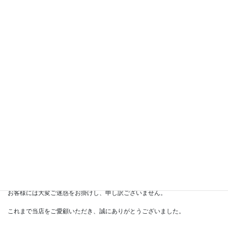
拝啓　平素より格別のご愛顧を賜り、厚く御礼申し上げます。
この度、2025年9月30日(火)をもって
弊社スタッフによる靴磨きやサービスを一時休止させていただくことになり
ました。
京都伊勢丹としての靴磨きや商品の販売は継続していく予定です。
お客様には大変ご迷惑をお掛けし、申し訳ございません。
これまで当店をご愛顧いただき、誠にありがとうございました。