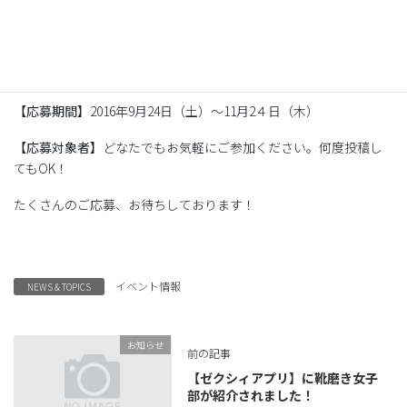
※ケアをした靴のブランド名や、使用した商品名だけでなく、シ
ューケアにまつわるエピソードやストーリーなどを入れるとグラ
ンプリの可能性UP♪
【応募期間】
2016年9月24日（土）～11月2４日（木）
【応募対象者】
どなたでもお気軽にご参加ください。何度投稿し
てもOK！
たくさんのご応募、お待ちしております！
イベント情報
NEWS & TOPICS
お知らせ
前の記事
【ゼクシィアプリ】に靴磨き女子
部が紹介されました！